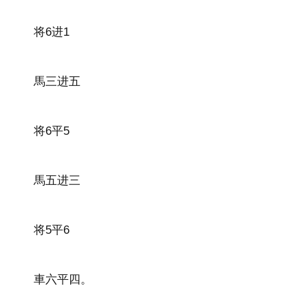
将6进1
馬三进五
将6平5
馬五进三
将5平6
車六平四。