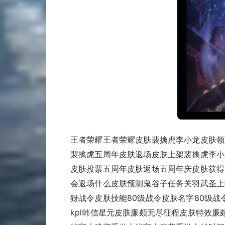
王者荣耀王者荣耀皮肤裴擒虎李小龙皮肤领
裴擒虎五周年皮肤返场皮肤上架裴擒虎李小
皮肤投票五周年皮肤返场五周年庆皮肤获得
会返场什么皮肤预测鬼谷子任务关羽武圣上
犽战令皮肤技能80级战令皮肤名字80级战令
kpl韩信星元皮肤廉颇无尽征程皮肤特效