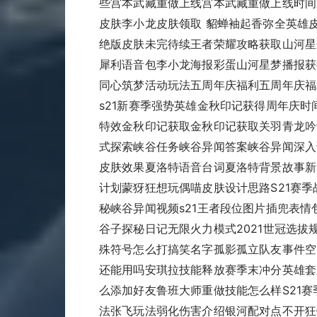
些宫本武藏重做上线宫本武藏重做上线时间
皮肤李小龙皮肤领取 貂蝉袖起香弥全英雄
绝版皮肤未完待续王者荣耀攻略获取山河星
犀利语音包李小龙海报彩蛋山河星梦播报获
同心筑梦活动玩法五周年庆福利五周年庆福
s21新赛季强势英雄金秋印记获得周年庆
特效金秋印记获取金秋印记获取关羽青龙吟
式探索峡谷任务峡谷异闻答案峡谷异闻深入
皮肤效果夏洛特语音台词夏洛特背景故事新
计划蒙犽狂想玩偶喵皮肤设计思路S21赛季
秘峡谷异闻视频s21王者段位图片插兜表
谷子探秘日记无限火力模式2021世冠选拔
殊符号怎么打搞笑名字孤影孤立队友事件空
还能用吗安琪拉技能释放赛季末冲分英雄套
么添加好友鲁班大师重做技能怎么样S21
法张飞玩法弱化伤害介绍银河配对点不开狂