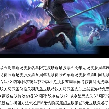
取五周年返场皮肤名单限定皮肤返场投票五周年返场皮肤周年
龙皮肤返场皮肤投票五周年返场皮肤名单返场皮肤投票时间返
方法s21赛季孙膑玩法获取李小龙皮肤五周年称号获得裴擒虎
线关羽武圣价格关羽武圣皮肤特效关羽武圣皮肤上架夏洛特免
蒙犽皮肤特效介绍S21赛季战令皮肤s21战令星元皮肤S21赛
廉颇新皮肤拼团方法怎么用6元钱购买廉颇皮肤廉颇6元皮肤鬼谷