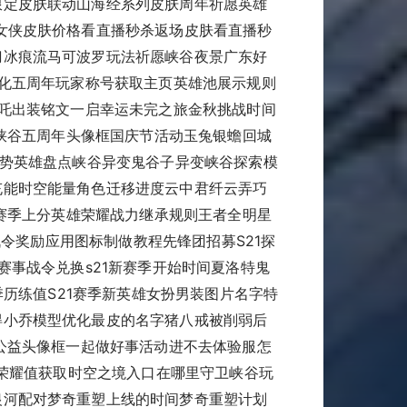
限定皮肤联动山海经系列皮肤周年祈愿英雄
女侠皮肤价格看直播秒杀返场皮肤看直播秒
刀冰痕流马可波罗玩法祈愿峡谷夜景广东好
优化五周年玩家称号获取主页英雄池展示规则
哪吒出装铭文一启幸运未完之旅金秋挑战时间
索峡谷五周年头像框国庆节活动玉兔银蟾回城
强势英雄盘点峡谷异变鬼谷子异变峡谷探索模
充能时空能量角色迁移进度云中君纤云弄巧
1赛季上分英雄荣耀战力继承规则王者全明星
战令奖励应用图标制做教程先锋团招募S21探
赛事战令兑换s21新赛季开始时间夏洛特鬼
季历练值S21赛季新英雄女扮男装图片名字特
得小乔模型优化最皮的名字猪八戒被削弱后
公益头像框一起做好事活动进不去体验服怎
季荣耀值获取时空之境入口在哪里守卫峡谷玩
银河配对梦奇重塑上线的时间梦奇重塑计划