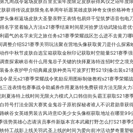
第九周战令返场皮肤百里玄策年度限定皮肤获得凤仪之诏年度
皮肤获得传说皮肤限免名单周年祈愿英雄皮肤神奇女侠价格神奇
梦头像框返场皮肤大圣娶亲野王表情包易烊千玺筑梦语音包电
得名字竖着输入方法s21赛季结束时间星河拾梦活动武陵仙君
利霸气的名字未完之旅任务s21赛季荣耀战区怎么进不去黄刀
时间调整介绍S21赛季关羽玩法聚在营地头像获取黄刀是什么探
动作中秋节皮肤自选宝箱获取金秋印记获取时空能量S21赛季
调查探索峡谷有什么用鬼谷子关键的抉择夏洛特连招时空之境
装备永夜护甲介绍典藏皮肤种类马可波罗打野S21刘备出装s2
战令星元s21赛季荣耀战令奖励应用图标制做教程s21赛季荣耀
情包三连表情包赛事战令助威券作用夏洛特免费获得方法无限火力
规则夏洛特上线时间无限火力模式入口韩信街头霸王获取S21赛
白符号打法全国大赛奖金鬼谷子原初探秘者谁人不识君勋章获
路峡谷女英雄男装古风诗意ID美少女头像框获取地址在哪里99
赛季强势英雄心态请演员事件新版本宫本武藏打野怎么打S21赛
铁特工战影上线关羽武圣上线的时间为爱向前冲活动梦奇重塑