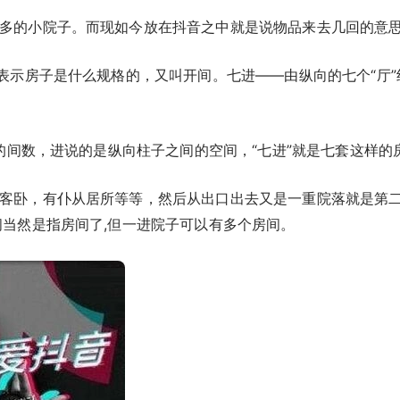
多的小院子。而现如今放在抖音之中就是说物品来去几回的意
来表示房子是什么规格的，又叫开间。七进——由纵向的七个“厅
向的间数，进说的是纵向柱子之间的空间，“七进”就是七套这样的
客卧，有仆从居所等等，然后从出口出去又是一重院落就是第二
间当然是指房间了,但一进院子可以有多个房间。