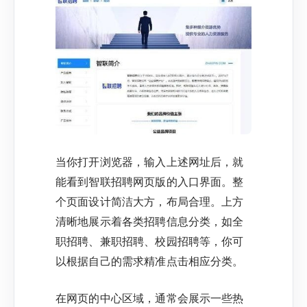
当你打开浏览器，输入上述网址后，就
能看到智联招聘网页版的入口界面。整
个页面设计简洁大方，布局合理。上方
清晰地展示着各类招聘信息分类，如全
职招聘、兼职招聘、校园招聘等，你可
以根据自己的需求精准点击相应分类。
在网页的中心区域，通常会展示一些热