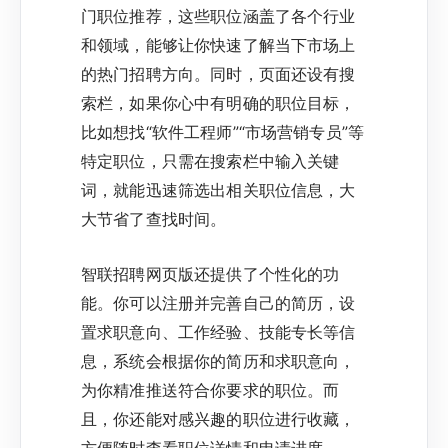
门职位推荐，这些职位涵盖了各个行业
和领域，能够让你快速了解当下市场上
的热门招聘方向。同时，页面还设有搜
索栏，如果你心中有明确的职位目标，
比如想找“软件工程师”“市场营销专员”等
特定职位，只需在搜索栏中输入关键
词，就能迅速筛选出相关职位信息，大
大节省了查找时间。
智联招聘网页版还提供了个性化的功
能。你可以注册并完善自己的简历，设
置求职意向、工作经验、技能专长等信
息，系统会根据你的简历和求职意向，
为你精准推送符合你要求的职位。而
且，你还能对感兴趣的职位进行收藏，
方便随时查看职位详情和申请进度。