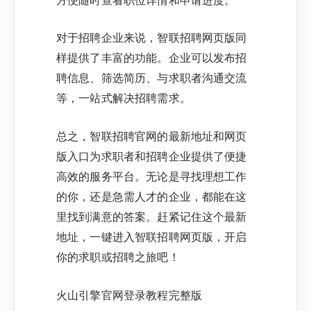
对于招聘企业来说，智联招聘网页版同
样提供了丰富的功能。企业可以发布招
聘信息、筛选简历、与求职者沟通交流
等，一站式解决招聘需求。
总之，智联招聘官网的最新地址和网页
版入口为求职者和招聘企业提供了便捷
高效的服务平台。无论是寻找理想工作
的你，还是急需人才的企业，都能在这
里找到满意的答案。赶紧记住这个最新
地址，一键进入智联招聘网页版，开启
你的求职或招聘之旅吧！
火山引擎官网登录教程完整版