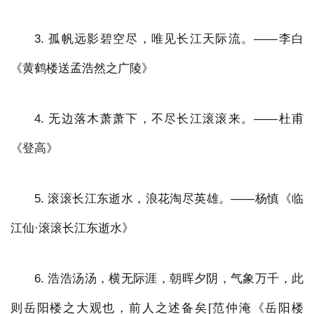
3. 孤帆远影碧空尽，唯见长江天际流。——李白
《黄鹤楼送孟浩然之广陵》
4. 无边落木萧萧下，不尽长江滚滚来。——杜甫
《登高》
5. 滚滚长江东逝水，浪花淘尽英雄。——杨慎《临
江仙·滚滚长江东逝水》
6. 浩浩汤汤，横无际涯，朝晖夕阴，气象万千，此
则岳阳楼之大观也，前人之述备矣[范仲淹《岳阳楼