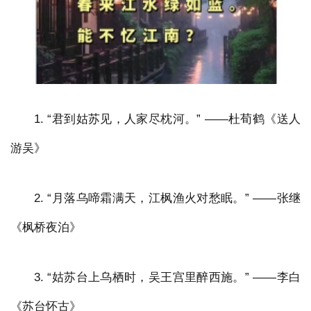
1. “君到姑苏见，人家尽枕河。” ——杜荀鹤《送人
游吴》
2. “月落乌啼霜满天，江枫渔火对愁眠。” ——张继
《枫桥夜泊》
3. “姑苏台上乌栖时，吴王宫里醉西施。” ——李白
《苏台怀古》