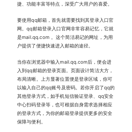
捷、功能丰富等特点，深受广大用户的喜爱。
要使用qq邮箱，首先就需要找到其登录入口官
网。qq邮箱登录入口官网非常容易记忆，它就
是mail.qq.com 。这个简洁易记的网址，为用
户提供了便捷快速进入邮箱的途径。
当你在浏览器中输入mail.qq.com后，便会进
入到qq邮箱的登录页面。页面设计简洁大方，
布局清晰。上方显著位置便是登录区域，你可
以输入自己的qq账号及密码。若你开启了qq的
其他登录方式，如手机短信验证登录、qq安全
中心扫码登录等，也可根据自身需求选择相应
的登录方式，为你的邮箱登录提供更多的安全
保障与便利。