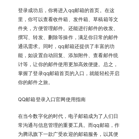
登录成功后，你将进入qq邮箱的首页。在这
里，你可以查看收件箱、发件箱、草稿箱等文
件夹，方便管理邮件。还能进行邮件的收发、
撰写、转发、删除等操作，满足你日常的邮件
通讯需求。同时，qq邮箱还提供了丰富的功
能，如设置自动回复、添加附件、查看邮件统
计等，让你的邮件使用更加高效便捷。总之，
掌握了登录qq邮箱首页的入口，就能轻松开启
你的邮件之旅。
QQ邮箱登录入口官网使用指南
在当今数字化的时代，电子邮箱成为了人们日
常沟通与信息管理的重要工具。而qq邮箱，作
为腾讯旗下一款广受欢迎的邮箱服务，以其便