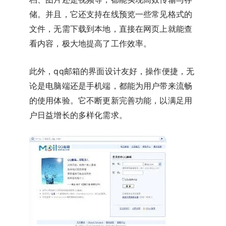
储。并且，它还支持在线预览一些常见格式的
文件，无需下载到本地，直接在网页上就能查
看内容，极大地提高了工作效率。
此外，qq邮箱的界面设计友好，操作便捷，无
论是电脑端还是手机端，都能为用户带来流畅
的使用体验。它不断更新完善功能，以满足用
户日益增长的多样化需求。