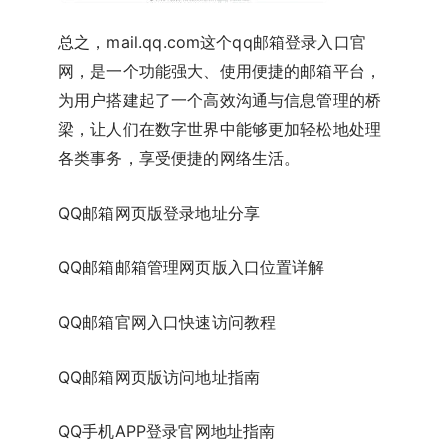
总之，mail.qq.com这个qq邮箱登录入口官
网，是一个功能强大、使用便捷的邮箱平台，
为用户搭建起了一个高效沟通与信息管理的桥
梁，让人们在数字世界中能够更加轻松地处理
各类事务，享受便捷的网络生活。
QQ邮箱网页版登录地址分享
QQ邮箱邮箱管理网页版入口位置详解
QQ邮箱官网入口快速访问教程
QQ邮箱网页版访问地址指南
QQ手机APP登录官网地址指南