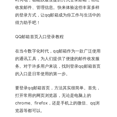
收发邮件、管理信息。快来体验这些丰富多样
的登录方式，让qq邮箱成为你工作与生活中的
得力助手吧！
QQ邮箱首页入口登录教程
在当今数字化时代，qq邮箱作为一款广泛使用
的通讯工具，为人们提供了便捷的邮件收发服
务。对于许多用户来说，找到登录qq邮箱首页
的入口是日常使用的第一步。
要登录qq邮箱首页，方法其实很简单。首先，
打开常用的网页浏览器，无论是电脑上的
chrome、firefox，还是手机上的微信、qq浏
览器等都可以。