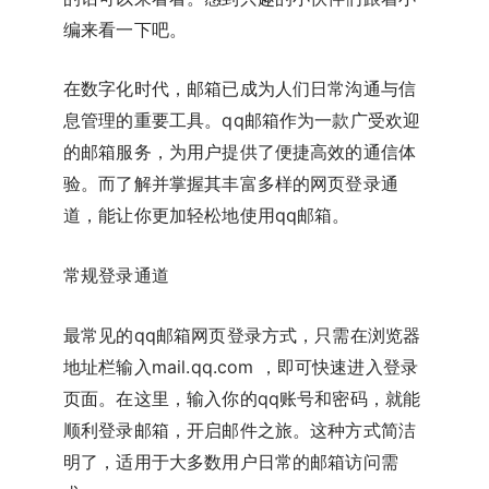
编来看一下吧。
在数字化时代，邮箱已成为人们日常沟通与信
息管理的重要工具。qq邮箱作为一款广受欢迎
的邮箱服务，为用户提供了便捷高效的通信体
验。而了解并掌握其丰富多样的网页登录通
道，能让你更加轻松地使用qq邮箱。
常规登录通道
最常见的qq邮箱网页登录方式，只需在浏览器
地址栏输入mail.qq.com ，即可快速进入登录
页面。在这里，输入你的qq账号和密码，就能
顺利登录邮箱，开启邮件之旅。这种方式简洁
明了，适用于大多数用户日常的邮箱访问需